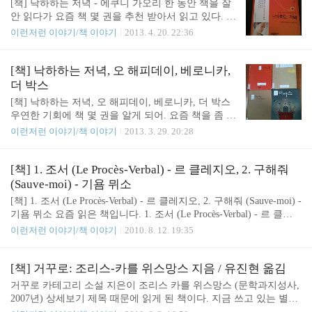
[책] 낙하하는 저녁 - 에쿠니 가오리 한 동안 책을 잘
은 이 집을 내키는 대로 떠났다..
경으로 잡고 시작하는 소설은, 슬로베니아는 어디에
안 읽다가 요즘 책 몇 권을 추천 받아서 읽고 있다. 이
있는가라는 질문을 던진다. 내가 슬로베니아에 다녀
번에 읽은 책은 낙하하는 저녁. ▲ 이렇게 생긴 책이
이런저런 이야기/책 이야기
2013. 4. 20. 22:36
온 건 아마도 2002년 봄과 2002년 여름. 취리히에서
다. 냉정과 열정사이로 유명한 에쿠니 가오리가 쓴
만났던 한 슬로베니아 친구와 이야기를 하다가, 슬로
책이다. "낙하하는 저녁" 제목만 봐도 해피엔딩은 아
베니아라는 나라에 관심을 갖고 가게되어 두 번이나
닐 것 같다는 걸 알 수 있다. 전체적인 느낌은, 완벽히
[책] 낙하하는 저녁, 오 해피데이, 베로니카,
가게 된 나라. 그 여행에서 만났던 친구들과 보냈던
공감하기는 그리 쉽지 않은 내용이었다고 말하고 싶
더 박스
시간..
다. 내가 남자여서 그런 것인지, 아니면 이 설정이 좀
[책] 낙하하는 저녁, 오 해피데이, 베로니카, 더 박스
무리해서 그런 것인지. 일인칭 관찰자 시점의 책이라
우연한 기회에 책 몇 권을 알게 되어. 요즘 책을 좀 빌
고 보는 게 맞을 것 같은데, 화자인 "리카"의 행동이
려서 읽고 있다. 1번. 낙하하는 저녁: 에쿠니 가오리
이런저런 이야기/책 이야기
2013. 3. 29. 20:28
나 여자주인공이라 볼 수 있는 "하나코"의 행동도 공
지음, 김난주 옮김 냉정과 열정사이의 여자쪽 작가인
감하기 어렵다. 그렇다고 남자주인공인 "다케오"에
에쿠니 가오리가 지은 작품. 다 읽었지만 아직 제목
자신을 대입하기도 좀 어려웠다. 특이하다. 특별한
의 뜻은 잘 모르겠다. 재밌는 묘사는 많은데, 사건의
[책] 1. 조서 (Le Procès-Verbal) - 르 클레지오, 2. 구해줘
묘사가 많다. 섬세하고 세밀하..
전개가 필연적이라 느껴지지는 않는다. 공감하기 그
(Sauve-moi) - 기욤 뮈소
리 쉽지는 않은 작품. 2번. 오 해피데이: 오쿠다 히데
[책] 1. 조서 (Le Procès-Verbal) - 르 클레지오, 2. 구해줘 (Sauve-moi) -
오 지음, 김난주 옮김 이제 막 읽기 시작했는데, 초반
기욤 뮈소 요즘 읽은 책입니다. 1. 조서 (Le Procès-Verbal) - 르 클레
이 흥미진진한 게 딱 내 취향이다. 사소한 사건에 주
지오 조서(세계문학전집54) 카테고리 소설 > 소설문고/시리즈 > 소
이런저런 이야기/책 이야기
2010. 8. 12. 19:35
인공의 감정이 오르락내리락 하는 게 실감나게 묘사
설문고일반 지은이 르 클레지오 (민음사, 2001년) 상세보기 노벨 문
되어 있다. 1번과 마찬가지로 일본 소설인데, 옮긴이
학상을 받은 르 클레지오 (Jean-Marie Gustave Le Clézio)의 작품이다.
가 김남주로 같다. 3번. 베로니카, 죽기로 결심하다:
상 받았다길래 빌려서 읽었는데, 불어로 읽기 시작한 것이 문제였는
[책] 거꾸로: 조리스-카를 위스망스 지음 / 유진현 옮김
파울로 코엘료 지음, 이..
지 그다지 나를 끌어들이지 못했다. 뒤늦게 우리말로 된 걸 읽었지만
거꾸로 카테고리 소설 지은이 조리스 카를 위스망스 (문학과지성사,
그다지 재미있지는 않았다. 초반에 주인공 아담 폴로의 특징을 묘사
2007년) 상세보기 제목 때문에 읽게 된 책이다. 지금 쓰고 있는 별명
하는 부분이 조금 재밌기는 했는데, 읽어가면서 흥미가 점점 떨어졌
인 '꾸로'가 '거꾸로'에서 '거'자를 뺀 것이라고 어떤 분에게 말했더니