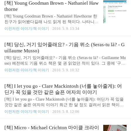
책. Last day in the dynamite factory - Annah Faulkner 호주 작가. 오늘
[책] Young Goodman Brown - Nathaniel Haw
부터 읽기 시작. pic.twitter.com/e84QTGyBLT— 황용섭 (@gguro) 201
thorne
6년 5월 9일 몇 십년 전을 배경으로 하고 있다. 1960년대부터 1990년
[책] Young Goodman Brown - Nathaniel Hawthorne 한
대까지의 이야기였던 것 같다. 일단 주인공은 Chr..
친구가 읽어봤다길래 나도 읽게 된 책이다. 나타니엘
호쏜의 단편 영 굿맨 브라운. 오래된 책이라 그런지
이런저런 이야기/책 이야기
2016. 5. 9. 13:34
(1835년) 무료로 전자책을 받아서 볼 수 있다. 내가
받아서 본 곳은 feedbooks라는 곳. (http://www.feedboo
ks.com) 거기서 public domain으로 들어가면 무료 전
[책] 당신, 거기 있어줄래요? - 기욤 뮈소 (Seras-tu là? - G
자책을 볼 수 있다. 영어책 뿐 아니라 불어나 독일어
uillaume Musso)
책도 있다. feedbooks에 가면 전자책을 내려받을 수
[책] 당신, 거기 있어줄래요? - 기욤 뮈소 (Seras-tu là? - Guillaume Mu
있다. 처음엔 그냥 전화기로 읽다가 좀 제대로 읽자
sso) 예전에도 기욤 뮈소 책은 몇 권 읽었던 적이 있다. 그 중에 '구해
는 마음에 그 동안 한쪽 구석에 놔두었던 전자책 단
줘 (Sauve-moi)'라는 책이 아마 처음으로 접한 책이 아닌가 싶다 (관
이런저런 이야기/책 이야기
2016. 5. 9. 10:32
말기 북큐브를 찾아서 옮겨두었다. 확실히 북큐브로
련글). 그 외에도 '종이여자', '스키다마링크'를 읽었고, '그 후에'와 '7
읽으니 눈도 편하고 책 읽는 느낌도 더 났다. 터치도
년후'는 대충 훑어봤던 것 같다. 기욤 뮈소의 책은 패턴이 정해져있
안 되..
어서 전개가 대략 예상이 되고, 감동의 포인트도 비슷비슷하다. 프랑
[책] I let you go - Clare Mackintosh (너를 놓아줄게): 어
스 사람이 꼭 한 명 나오고, 배경은 대체로 미국이 주를 이룬다. 미국
딘가 꼭 있을 것만 같은 슬픈 여자의 이야기
이 주도하는 세상을 인정하는 듯하면서 그 사이에 적절히 프랑스 문
[책] I let you go - Clare Mackintosh (너를 놓아줄게): 어딘가 꼭 있을
화를 섞어 넣는 모양새라 프랑스에서 사랑받는 작가가 됐는지도 모
것만 같은 슬픈 여자의 이야기 최근 한 달 정도 걸려서 읽은 책이다.
르겠다. 한국에서도 꽤 인기있는 작가인듯. 늘 그렇듯 기..
어떤 분이 인상적으로 읽었다길래 찾아서 읽은 책이다. 누군가 인상
이런저런 이야기/책 이야기
2016. 5. 8. 12:06
적으로 읽었다길래 동네 도서관에서 빌려온 책. 읽는 사람도 마음에
멍이 든다던 드라마 같은 책이라고. 기대되네요. #ILetYouGo #Clare
Mackintosh #너를놓아줄게 pic.twitter.com/1EagiYHfbs— 황용섭 (@g
[책] Micro - Michael Crichton 마이클 크라이