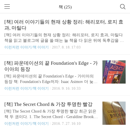
책 (25)
[책] 여러 이야기들의 현재 상황 정리: 해리포터, 로지 효
과, 마틸다
[책] 여러 이야기들의 현재 상황 정리: 해리포터, 로지 효과, 마틸다
책을 읽고 블로그에 글을 쓸 때는 늘 책을 다 읽은 뒤에 독후감을 올
려야한다는 규칙 아닌 규칙을 스스로 느끼게 된다. 그런데 글 읽다가
이런저런 이야기/책 이야기
2017. 8. 18. 17:03
중간에 쓰는 것도 나쁘지 않겠다는 생각이 들었다. 드라마 시즌 중간
에 후기를 쓰는 것처럼 말이다. 요즘 읽는 책은 3권. 1. Harry Potter a
nd the order of the pheonix (by J. K. Rowling) 이건 사실 읽는 게 아니
[책] 파운데이션의 끝 Foundation's Edge - 가
라 듣고 있는데, 차 운전할 때마다 듣는다. 현재 상황은, Harry가 Priv
이아의 등장
et Drive에 있고, Uncle Vernon과 Aunt Petunia의 눈을 피해서 몰래 뉴
[책] 파운데이션의 끝 Foundation's Edge - 가이아의
스를 듣다가 걸린 상황이다. 거의 시작부분. Harry가 관심 있는 건 ..
등장 책: Foundation's Edge저자: Isaac Asimov 더 늦기
전에 잊어버리기 전에 기억나는 만큼이라도 써 두려
이런저런 이야기/책 이야기
2016. 9. 16. 10:33
고 한다. 읽은 지 한 달 정도 지났는데 벌써 기억이 가
물가물해지고 있는 데다가 요즘 읽고 있는 다른 책
(Wake - Robert J. Sawyer)이 너무 재밌어서 정신을 못
[책] The Secret Chord & 가장 투명한 빨강
차리는 중이라. 하하. 그 유명한 아이작 아시모프의
[책] The Secret Chord & 가장 투명한 빨강 최근 읽은
파운데이션 연작 중 한 권이다. 본편 3부작에 이어서
책 두 권이다. 1. The Secret Chord - Geraldine Brooks
출간된 책이다. 출간된 순서로 읽기를 선호하는 나
2. 가장 투명한 빨강 - 김지운 가장 투명한 빨강은 의
이런저런 이야기/책 이야기
2016. 7. 27. 16:10
같은 사람들을 위해 다시 한 번 출간된 순서대로 정
도치 않게 빨간색 배경에서 찍게 되었네. 1. The Secre