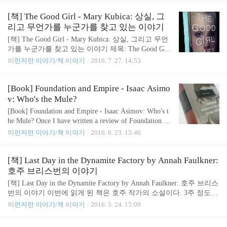
리해보자. 1. 파운데이션 Foundation2. 파운데이션과
t Chord - Geraldine Brooks 이 책은 솔직히 읽었다기
제국 Foundation and Empire3. 제2파운데이션 Seco..
보다 훑어본 정도이다. 앞 부분을 읽다가 그다지 흥
[책] The Good Girl - Mary Kubica: 상실, 그
미가 없어서 빨리 넘긴 책. 다윗의 일대기를 그린 책
리고 무언가를 누군가를 찾고 있는 이야기
인데, 종교적인 색깔은 좀 줄이고 역사에 상상을 보
[책] The Good Girl - Mary Kubica: 상실, 그리고 무언
탠 책이다. 재밌게 읽은 사람들도 있겠지만, 나의 호
가를 누군가를 찾고 있는 이야기 제목: The Good Girl
기심을 자극하기엔 좀 부족했던 책. 인터넷을 좀 찾
(굿걸) 지은이: Mary Kubica (메리 쿠비카) 선물해 주
이런저런 이야기/책 이야기
2016. 7. 27. 14:53
아보니 같은 작가의 다른 책들은 좋은 평이 많았다.
신 상품권으로 풍족한 여름을 보내고 있어요! 감사합
Reading day 1. 'The Secret Chord' ..
니다..^^ 해서.. 재미나게 본 책 몇권 추천합니다! '상
실'에 대한 이야기 일 것이라 생각했지만 실은 찾고
[Book] Foundation and Empire - Isaac Asimo
있는 이야기. 무언가를 누군가를. #굿걸 A photo poste
v: Who's the Mule?
d by 장나라 (@nara0318) on Jul 12, 2016 at 1:23am PD
[Book] Foundation and Empire - Isaac Asimov: Who's t
T 이 위의 인스타그램 포스팅을 보고 이 책을 읽기
he Mule? Once I have written a review of Foundation ser
시작했다. '상실에 대한 이야기일 것이라 생각했지만
ies by Isaac Asimov (here). Now as I have finally compl
이런저런 이야기/책 이야기
2016. 6. 23. 15:46
실은 찾고 있는 이야기. 무언가를 누군가를.' 처음 듣
eted reading the trilogy - Foundation, Foundation and E
는 작가의 처음 보는 작품이었지만, 이..
mpire, and Second Foundation - I am writing one more t
ime (in two different posts) how I find the books. So thi
[책] Last Day in the Dynamite Factory by Annah Faulkner:
s article is about the second one in the trilogy, Foundatio
호주 브리스번의 이야기
n and Empir..
[책] Last Day in the Dynamite Factory by Annah Faulkner: 호주 브리스
번의 이야기 이번에 읽게 된 책은 호주 작가의 소설이다. 3주 정도
걸려서 읽은 것 같다. 사실 중간중간 지루한 부분은 좀 넘겨가면서
이런저런 이야기/책 이야기
2016. 5. 24. 15:09
읽었다. 호주에 살고 있어서 좀 더 친숙하게 느끼기도 한 소설이지
만, 멜버른과 브리스번은 또 달라서 잘 모르는 지명도 많이 나왔다.