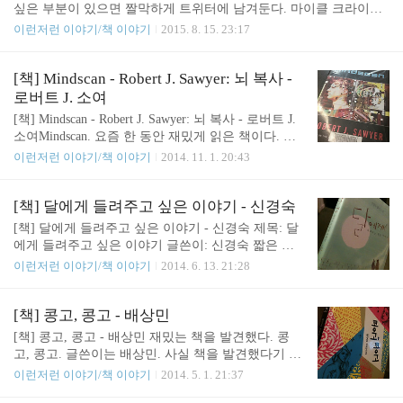
나는 성공스토리보다 그 글 자체에 더 관심이 갔다.
싶은 부분이 있으면 짤막하게 트위터에 남겨둔다. 마이클 크라이튼
그래서 찾아보니 그 책 제목이 The Martian 이었다.
의 먹이도 읽으면서 짤막하게 남겨두었는데, 여기 옮겨와본다. Mich
이런저런 이야기/책 이야기
2015. 8. 15. 23:17
한국어 번역본이 있는지도 몰랐고, 영화 주인공이 누
ael Crichton 의 공상과학소설 #Prey 3분의 1정도 읽었는데. 끝까지 읽
가 되는지도 몰랐다. Martian 뜻이 뭐지? 라는 생각을
어봐야겠다는 생각이 들었다. 생물쪽 지식이 있으면 더 재밌을 것 같
하며 그 책을 도서관에서 빌려서 봤다. 화성에 대한
은 작품 pic.twitter.com/CxqkymRIqH— 황용섭 (@gguro) 2015년 8월
[책] Mindscan - Robert J. Sawyer: 뇌 복사 -
책인지, 우주에 대한 책인지도 몰랐다..
2일 표지가 여러 디자인이 있던데, 내가 본 책은 이런 표지로 되어있
로버트 J. 소여
었다. 언뜻보면 사람처럼 보이기도 하는 저 검은 점들이 무슨 그림인
[책] Mindscan - Robert J. Sawyer: 뇌 복사 - 로버트 J.
지는 읽다보면 중간쯤에 알게 된다. "The technical details aren't that i
소여Mindscan. 요즘 한 동안 재밌게 읽은 책이다. 플
mportan..
래시 포워드(관련글)를 지은 Robert J.Sawyer 의 작품
이런저런 이야기/책 이야기
2014. 11. 1. 20:43
이다. 아이작 아시모프의 뒤를 잇는 작가라고 평가받
고 있는데, 어떤 면에서는 더 대단한 것 같기도 하다.
물리학 관련 내용이 종종 나와서 더욱 호감이 가는
[책] 달에게 들려주고 싶은 이야기 - 신경숙
작가. 내용은 뇌를 복사한다는 내용. 뇌를 전부 다 복
[책] 달에게 들려주고 싶은 이야기 - 신경숙 제목: 달
사하면 그 사람은 사람인가 아닌가, 같은 사람인가
에게 들려주고 싶은 이야기 글쓴이: 신경숙 짧은 소
다른 사람인가. 뭐 그런 질문을 던지는 내용이다. 뇌
설이다. 단편집이다. 신경숙은 '엄마를 부탁해' 이후
이런저런 이야기/책 이야기
2014. 6. 13. 21:28
를 복사하는 과정에 양자얽힘도 나오고, 달로 보내는
로 믿고 보는 작가. 아무래도 짧은 소설이다보니 엄
장면도 나오고, 흥미진진하게 그려진 부분이 많다.
마를 부탁해 같은 깊이 있는 감동은 찾기 어렵지만,
동네 도서관에서 빌렸다. 서양식 표지 디자인은 여전
하나하나 톡톡 튀는 아이디어가 재미있다. 인상적으
[책] 콩고, 콩고 - 배상민
히 적응 안 된다. 기억하고 싶은 곳 몇 ..
로 읽은 단편은 'K에게 생긴 일'과 '사랑스러운 할머
[책] 콩고, 콩고 - 배상민 재밌는 책을 발견했다. 콩
니들' 1. K에게 생긴 일 70쪽- 민이가 글쎄 나보고......
고, 콩고. 글쓴이는 배상민. 사실 책을 발견했다기 보
엄마, 석이 형 아빠가 나 배도 태워주고 솜사탕도 사
다는, 오클리 도서관(관련글:http://gguro.com/690)에
이런저런 이야기/책 이야기
2014. 5. 1. 21:37
줬어요! 이러더라. - ...... - 민이한테, 석이 형 아빠는
책이 몇 권 없기 때문에 그 중에 한 권을 잡은 것 뿐.
니 아빠이기도 하단다, 말해주다가 그 순간 깨달았