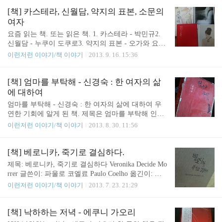
근데 글쓴이의 상상력이 꽤 괜찮고, 내용 전개도 훌
어. 그만 이혼해야겠다구. 크. 죽어가는 암 환자의 희
륭하다. 콩고와는 크게 관련 없는 내용이지만, 콩고
[책] 카스테라, 신월담, 약지의 표본, 소문의
망이며 등불인, 바람도 안 피우는 훌륭한 의사 남편.
사람이 이 책을 본다면 어떤 느낌일까 하는 생각을
여자
하하. 그..
잠깐 했다. 담, 부, 율이 나온다. 담은 바보. 부는 천
요즘 읽는 책. 또는 읽은 책. 1. 카스테라 - 박민규2.
재. 그 둘은 함께 짝을 이루어 재밌는 일을 해 나간다.
신월담 - 누쿠이 도쿠로3. 약지의 표본 - 오가와 요코
재밌는 일이라기 보다는 어쩌면 살아가기 위해 어쩔
3. 소문의 여자 - 오쿠다 히데오 1. 카스테라 - 박민규
이런저런 이야기/책 이야기
2013. 9. 16. 15:36
수 없이 선택한 힘든 일을 하고 있는 것 같기도 하다.
한 친구가 추천해 준 책.요즘에 읽기 시작했는데 괜
8천년 뒤를 상상하는 것도 재미있다. 그런데 그 8천
찮은 것 같다면서 추천해주었다.추천하면서 자세한
년 뒤가 지금과 크게 다르지 않다. 문명을 한 번 전..
설명은 없었지만,이 친구가 추천한 책은 믿고 보는지
[책] 엄마를 부탁해 - 신경숙 : 한 여자의 삶
라. 궁금하네. 단편집이다. 박민규라는 이름을 알게
에 대하여
되고 나서 뒤를 돌아보니연구실 동생 책상 책꽂이에,
엄마를 부탁해 - 신경숙 : 한 여자의 삶에 대하여 우
더블 - 박민규 소설집이라는 것이 꽂혀있다. 그리 멀
연한 기회에 알게 된 책. 제목은 엄마를 부탁해 인데,
리 있는 작가는 아니었구나. 2. 신월담 - 누쿠이 도쿠
난 사실 나의 어머니 보다는 아내를 생각하면서 읽게
이런저런 이야기/책 이야기
2013. 8. 30. 11:56
로 지음, 한성례 옮김 꽤 두꺼운 책인데, 그리 오랜 시
되었다. 나의 아내로, 두 딸의 엄마로 살아가고 있는
간 걸리지 않고 다 읽었다. 신월담. 새로운 달 이야기.
한 여인을 생각하면서... 총 4장으로 이루어져있다.
읽기 시작할 때 쯤,두껍지만 두껍지 않다. 왜 그렇게
이 책의 화자가 누구인지는 끝까지 말하지 않지만,
[책] 베로니카, 죽기로 결심하다.
두꺼워졌는지 ..
내용상 엄마라고 보는 것이 자연스럽겠다. 1장은 엄
제목: 베로니카, 죽기로 결심하다 Veronika Decide Mo
마가 딸에게, 2장은 엄마가 큰 아들에게, 3장은 엄마
rrer 글쓴이: 파울로 코엘료 Paulo Coelho 옮긴이: 이
가 그 남편에게, 4장은 엄마가 자기 자신에게 말하고
상해 한 친구의 소개로 알게 된 책. 작가는 파울로 코
이런저런 이야기/책 이야기
2013. 7. 23. 21:29
있다. 엄마는 마치 전지적 시점을 가진 것처럼 다른
엘료로, 매우 유명하지만, 난 이 책으로 그의 작품을
모든 사람들의 생각을 기술하며 그들의 행동의 이유
처음 접하게 되었다. "슬로베니아는 어디에 있는가?"
에 대해서도 다 알고 있다. 각 장이 바뀔 때마다 화자
'슬로베니아가 어디에 있는지는 아무도 몰라. 아무
[책] 낙하하는 저녁 - 에쿠니 가오리
의 말하는 방식이 달라지는 것도 이 책의 특징. 당신
도.' 베로니카는 생각했다. 1997년 11월을 시간적 배