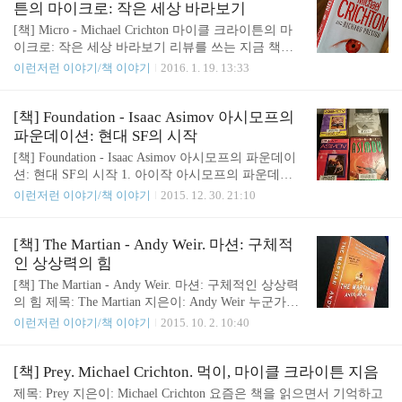
guro) 2016년 3월 31일 #너를놓아줄게 매니져동생에게 생일선물로
튼의 마이크로: 작은 세상 바라보기
받은 책 그아이도 그녀도 또 다른 그녀도. 아물수 없는 흉터가 가득
[책] Micro - Michael Crichton 마이클 크라이튼의 마
한 그들의 이야기. 다른 의미로 놓아줄 수 없는 안쓰러운 그녀들. 드
이크로: 작은 세상 바라보기 리뷰를 쓰는 지금 책을
라마 같았던 책. 보는 사람까..
절반 정도 읽었다. 그리고 지금까지는 좀 아쉽다는
이런저런 이야기/책 이야기
2016. 1. 19. 13:33
느낌이 강하다. 기대에 약간 못 미친다. 일단 도입부
는 매우 흥미진진했다. [책] 마이클 크라이튼의 마이
크로. 하와이에 있는 수상쩍은 회사연구소를 조사하
[책] Foundation - Isaac Asimov 아시모프의
는 것으로 시작. 일단 도입부는 흥미진진하다. #Mich
파운데이션: 현대 SF의 시작
aelCrichton #Micro #SF pic.twitter.com/rPg1c007jw—
[책] Foundation - Isaac Asimov 아시모프의 파운데이
황용섭 (@gguro) 2016년 1월 2일 하와이에 어떤 회사
션: 현대 SF의 시작 1. 아이작 아시모프의 파운데이
의 연구소가 있는데 사설탐정을 고용해서 그 연구소
션. 언젠가 아주 오래 전에 읽었었더랬다. 해리 셀던
이런저런 이야기/책 이야기
2015. 12. 30. 21:10
안에 도대체 뭐가 있는지 조사하는 것으로 시작한다.
과 심리역사학이라는 기억만을 희미하게 남겨둔 채,
말이 사설탐정이지 불륜 현장 잡아내는 흥신소 직원
파운데이션은 내 소년시절 최고의 책이었다고 말하
이라고 보면 된다. 그 사람..
고 다니곤 했었다. 그 때 한국어로 번역된 파운데이
[책] The Martian - Andy Weir. 마션: 구체적
션은 9권이었던 것으로 기억하는데, 그걸 다 살 돈이
인 상상력의 힘
없어서 교보문고에 가서 서서 읽었던 기억이 난다.
[책] The Martian - Andy Weir. 마션: 구체적인 상상력
서서 읽으면서도 눈을 뗄 수 없을 정도로 재밌어서
의 힘 제목: The Martian 지은이: Andy Weir 누군가의
늘 아쉬워하며 서점을 나왔던 기억이 있다. 아시모프
짹짹이였던 것 같은데, 어떤 아마추어 작가가 자신의
이런저런 이야기/책 이야기
2015. 10. 2. 10:40
의 파운데이션을 모아두고 뿌듯해했었다. 왼쪽 위부
블로그에 쓴 글이 입소문이 나서 전자책으로 나오게
터 Prelude to Foundation, Foundation Trilogy, Foundati
되고, 그 책이 인쇄본으로 나오게 되고, 영화로까지
on's Edge, Foundation &..
만들어지고 있더라는 글을 보게되었다. 그 사람의 성
[책] Prey. Michael Crichton. 먹이, 마이클 크라이튼 지음
공스토리가 특이하다는 식의 글이었는데, 그 글을 본
제목: Prey 지은이: Michael Crichton 요즘은 책을 읽으면서 기억하고