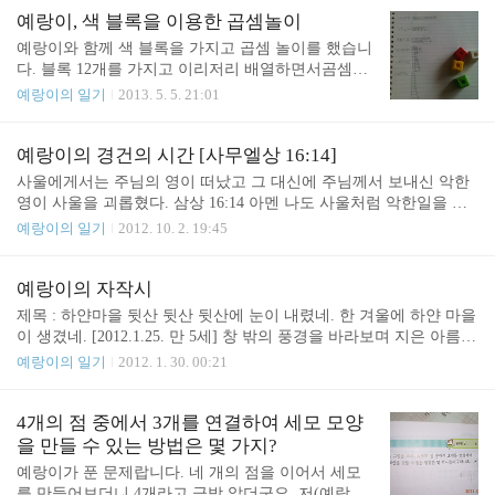
이야기가 시작되었다. "왜 4 x 9 인데?" 라고 물었더
학교에도 가서 인사도 하고 전학절차도 마쳤습니다.
예랑이, 색 블록을 이용한 곱셈놀이
니, "아홉 개를, 네..
그런데 온지 이틀만에 예랑이가 열이 나고 많이 아파
예랑이와 함께 색 블록을 가지고 곱셈 놀이를 했습니
서 응급실에 가는 사건이 일어났습니다. 다행히 예랑
다. 블록 12개를 가지고 이리저리 배열하면서곰셈에
이는 괜찮습니다. 병원이 가까이 있고, 휴대전화를
대한 개념을 배우며 놀았습니다. 12는 약수가 많아서
예랑이의 일기
2013. 5. 5. 21:01
만들고 생긴 일이라 구급차도 잘 불렀습니다. 번호를
놀이하기에 좋은 숫자라고 생각했습니다. 1X12, 2X
몰랐는데 여기는 000이 구급차, 소방차 부르는 번호
6, 3X4, 4X3 을 순서대로 하던 중에5X 몇을 해야되는
더군요. 이제 회복하는 중인데 그 순간을 생각하면
지 고민하다가5X2를 하면 두 개가 남는다는 것을 알
예랑이의 경건의 시간 [사무엘상 16:14]
지금도 아찔하네요. 먼 여행하고 잘 쉬었어야 하는
았습니다.그래서 그럼 더하기 2를 쓰라고 했지요. 곰
사울에게서는 주님의 영이 떠났고 그 대신에 주님께서 보내신 악한
데, 도착해서도 여기저기 많이 돌아다닌 것이 예랑이
셉놀이.생각처럼 쉽지는 않은 모양입니다.이렇게 12
영이 사울을 괴롭혔다. 삼상 16:14 아멘 나도 사울처럼 악한일을 하
에게 ..
를 가지고 한 뒤혼자서 해보라고 했는데8로 하더니8
면 하나님의 영이 나에게서 떠날 것 같아요.내가 하나님이 기뻐하시
예랑이의 일기
2012. 10. 2. 19:45
X1을 하고 그만 하겠다고 하네요. ^^그림 그리는 게
는 선한 일을 하면서 살수있게 해주세요.
힘들다고 합니다. 좀 서툴렀지만,아이들과 이렇게 놀
수 있다는 게 즐겁네요. 2013년 5월 5일예랑이 8살
예랑이의 자작시
제목 : 하얀마을 뒷산 뒷산 뒷산에 눈이 내렸네. 한 겨울에 하얀 마을
이 생겼네. [2012.1.25. 만 5세] 창 밖의 풍경을 바라보며 지은 아름다
운 시네요. ^^
예랑이의 일기
2012. 1. 30. 00:21
4개의 점 중에서 3개를 연결하여 세모 모양
을 만들 수 있는 방법은 몇 가지?
예랑이가 푼 문제랍니다. 네 개의 점을 이어서 세모
를 만들어보더니 4개라고 금방 알더군요. 저(예랑아