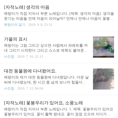
비버집 옆에 자기집을 지었네 2010.9.19. 토. [예랑이 45개월] 제목 :
종이가 하늘을 훨훨 난다 아주 아주 깊은 옛날에 예쁜 소녀와 꽃들
[자작노래] 생각의 마음
담요를 뒤집어쓴 어떤 괴물이 살고 있었어요 그래서 그 괴물을 본 사
예랑이가 직접 지어서 부른 노래입니다. [제목: 생각의 마음] 생각을
람들은 아무도 없었어요 그 바닷속 깊이 있는 문어는 아주 예쁜 치마
웃기는 마음들 언제 마음이 피어날까? 언제나 언제나 마음이 꽃봉우
를 입고 있었어요 멋진꽃 예쁜 남동생과 여동생 그 여동생은 괴물의
리가 되지요 물고기가 헤엄치다 마음을 보다 연필이 나뭇가지를 보
예랑이의 일기
2010. 9. 9. 23:51
재킷을 뒤집어 쓰고 있었어요 그래서 그 문어의 엄마 아빠와 그 문어
다 나뭇가지가 웃긴책처럼 마술을 부렸네 언제 언제나 나뭇가지가
의 언니와 남동생만 걔가 문어..
웃긴 책처럼 마술을 부리네 2010.8.17. 화. [예랑이 44개월] [제목: 울
타리] 커튼을 뛰어넘어서 언덕을 넘어서 저 달나라까지 뛰어가네
가을의 표시
달나라 안에 있는 상자 안에 들어 갔네 크레이터가 있었지 물론~~
예랑이는 그림 그리고 싶으면 서랍에서 파레트를 꺼
거기엔 풀이 가득 담겨 있었지 그 풀 위에는 빨래줄이 있었지 거기에
내 그리기 시작한다 그리고 스스로 제목도 붙여준다
는 풀로 만든 옷들이 걸려 있었는데 그 풀은 정말로 아주 많은 풀들
내가 "그림 그리자~" 가 아니고 본인이 그리고 싶을
사진첩
2010. 7. 16. 22:13
로 만들어져 있었던 거야 토끼가 바지와 양말을 신고 모자까지 썼지
때 스스로 파레트를 꺼내 자유롭게 막힘없이 그린다
그 상자엔 지금 물통밖에 없지요 그 ..
그리고 그림에는 언제나 자기의 생각을 담은 제목을
붙여준다 "가을의 표시" 제목이 너무 멋지지 않나요?
대전 동물원에 다녀왔어요.
왜 가을의 표시라 했을까? 궁금해 물었습니다 "예랑
예랑이와 제가 대전 동물원에 다녀왔답니다. 더운 날
아 가을의 표시가 무슨 뜻이야?" "가을이 오고 있다
씨에 다녀왔는데, 한 시간 좀 넘게 보니까 힘들더군
는 뜻이지요" 가을이 오고 있다는 걸 가을의 표시라
요. 예랑이도 힘들었는지 오는 차에서는 내내 잠만
사진첩
2010. 7. 12. 04:04
는 멋진 이름으로 해석한 예랑이 전 엄마라 그런지
잤답니다. 아프리카 사파리를 따로 끊지 않았는데도
감탄했답니다 ^^ 예랑이가 흰색 크레용으로 그림을
충분히 재밌게 볼 수 있었습니다. 예전에 갔을 때와
그리더니 도장찍기를 하더라구요 전 신기한 눈으로
는 조금 달라졌더군요. 수중동물인 물개와 쟈카스 펭
[자작노래] 꽃봉우리가 있어요, 소풍노래
지켜보고 있었구요 그러더니 물감으로 그림을 그리
귄을 쉽게 볼 수 있도록 물보다 낮은 곳에 수족관 처
예랑이가 직접 지어서 부른 노래입니다. 1. 제목: 꽃봉우리가 있어요
기 시작하더라구요 멋지지 않나요? 예랑이의 창조적
럼 볼 수 있도록 만들어 주었더군요. 호랑이의 경우
꽃봉우리가 있어요. 꽃이 활짝 폈네요. 꽃이 점점 오므려 지다가 비
인 미술활동 ..
멀리서만 보는 게 아니라 호랑이가 늘 쉬는 곳 바로