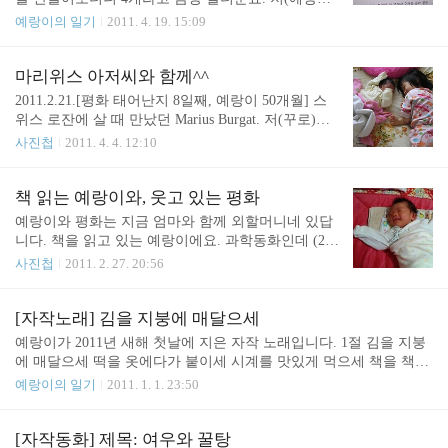
빠)는 옆에서 보다가 깜짝 놀랐답니다. 벌써 조합의
예랑이의 일기
2011. 4. 19. 15:09
개념을 익힌 걸까요? 기특하네요. 2011년 4월 17일
(예랑이 52개월) 제목 : 기차와 발자국 "늑대 발자국
위로 나뭇잎이 떨어져서 사냥꾼이 모를 거에요" 예랑
마리위스 아저씨와 함께^^
이의 그림을 보며 이야기를 듣다 보면 마치 한편의
2011.2.21.[평화 태어난지 8일째, 예랑이 50개월] 스
동화를 보는듯한 느낌을 받는 답니다. 오른쪽에 보
위스 로잔에 살 때 만났던 Marius Burgat. 저(꾸로)를
면, 역 이름이 [오역]인데 재미있네요. ^^ 2011년 4월
많이 도와주셨던 고마운 분이랍니다. 일 때문에 바쁜
사진첩
2011. 4. 4. 12:10
19일 (예랑이 52개월)
일정에 쫓기면서도 저희 집에 이렇게 찾아와 주셨네
요. 상자를 말이라고 상상하며 말타기 놀이를 하고
있어요 올림픽공원 근처에 있는 휴식공간입니다. 예
책 읽는 예랑이와, 웃고 있는 평화
랑이가 솔방울과 솔잎을 가지고 토끼 얼굴을 만들었
예랑이와 평화는 지금 엄마와 함께 외할머니네 있답
네요. 솔잎이 토끼 귀랍니다. (이 날 올림픽공원에는
니다. 책을 읽고 있는 예랑이에요. 과학동화인데 (2학
Marius를 만나러 갔었지요.) 집으로 오는 지하철역
년 아니면 3학년 책이에요) 예랑이가 재밌게 읽고 있
사진첩
2011. 2. 27. 20:56
(올림픽공원)에서 찍은 사진이에요. 2011년 4월 3일
네요. 저 안경은 알이 없는 안경이에요. 눈이 나빠서
예랑이 51개월 평화 50일
쓴 건 아니랍니다. 2011년 2월 24일 (예랑이 50개월)
평화가 웃고 있네요. 사랑스러워요~! 2011년 2월 24
[자작노래] 김을 지붕에 매달으세
일 (평화 12일)
예랑이가 2011년 새해 첫날에 지은 자작 노래입니다. 1절 김을 지붕
에 매달으세 떡을 옷에다가 붙이세 시계를 맛있게 먹으세 책을 책꽂
이에 붙이세 귤을 수건에 물을 짜서 수건을 밭에 심으세 물을 짜서
예랑이의 일기
2011. 1. 1. 23:50
건조대에 붙이세 (되게 신기하지 않아요? 물을 붙일 수 없잖아~) 2절
수박을 책에다 씨를 심으세 소를 귤에다 꼭꼭 집어넣세 꽃을 신발에
심으세 신발을 바지에 심으세 ------------- # 아빠의 말 세로 끝나도록
[자작동화] 제목: 여우와 꿀탕