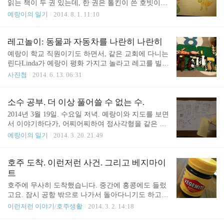
읽는 책이 두 권 있는데, 한 권은 톨킨이 쓴 호빗이고
다른 한 권은 오승은이 쓴 서유기이다. 둘다 새로 산
예랑이의 일기
2014. 8. 1. 11:10
시옷사의 스마트폰에서 전자책으로 읽고 있는데, 호
빗은 벌써 한 다섯 번 읽은 것 같고 (정작 나는 한 번
도 겨우 읽었는데) 서유기는 두 번 읽은 듯하다. 서유
레고놀이: 동물과 자동차를 나란히 나란히
기는 재밌는데 너무 길어서 나는 아직 한 번도 못 읽
예랑이 학교 직원이기도 하면서, 같은 교회에 다니는
었다. 길 뿐 아니라 어려운 말도 많이 나온다. 그래서
린다Linda가 예랑이 평화 가지고 놀라고 레고를 빌려
서유기를 읽은 김에 그걸 그림으로 표현해보자고 하
주었다. 평화가 자는 틈에 예랑이가 먼저 꺼내서 놀
사진첩
2014. 6. 13. 06:31
니까 아래 그림을 그렸다. 무슨 요괴가 술을 입에 머
았는데, 예랑이의 꼼꼼한 성격답게 가지런히 나란히
금었다가 삼장법사에게 뿌리니까 삼장법사가 호랑이
나란히 늘어놓았다. 소, 양, 말, 돼지, 닭이 우리에 나
가 되었다는 내용이 나오나보다. 그걸 그림으로 표현
란히 나란히 늘어서 있는 모양. 옆에는 주차장을 만
소수 공부. 더 이상 풀어쓸 수 없는 수.
한 것. 그리고 뒷 장에는 글도 썼다. 예랑이가 쓴
들고 농기계를 가지런히 정리해 두었다. 집 입구에는
2014년 3월 19일. 수요일 저녁. 예랑이와 지도를 보면
글."이제야 온 것은 아내가 잃어버린 공..
현관 발판도 꼼꼼히 놓여 있다. 농기계인데, 트랙터
서 이야기하다가, 어찌어찌하여 정사각형을 같은 크
뭐 그런 것인듯. 돼지, 말, 소, 양, 닭. 호주에서는 레
기의 정사각형으로 나누는 문제에 대해서 이야기하
예랑이의 일기
2014. 3. 20. 21:49
고로 농사를 짓는구나 하는 생각도 들었다. 한국이면
게 되었다. 먼저 네 개의 정사각형으로 나누고, 그 다
안 팔릴 것 같은 레고. 집 안에는 가구도 넣어 두었고,
음에는 아홉 개의 정사각형으로 나누고. 그런데, 아
사람들도 앉아 있고. 식탁에 앉아 있는 사람도 있다.
홉 개의 정사각형으로 나누었을 때 예랑이가 한 마디
호주 도착. 이런저런 사건. 그리고 베지마이
집안까지 신경쓰는 꼼꼼함.평화가 등장했다. 자다가
했다. "더 작게 나눌 수 있어요." 그러더니, 아홉 개의
트
깼다. 집안의 모습 한 ..
정사각형 하나하나를 다시 네 개의 정사각형으로 나
호주에 무사히 도착했습니다. 중간에 홍콩에도 들렀
누는 것이었다. 다 나누는 걸 보고 있다가 내가 물어
고요. 잠시 공항 밖으로 나가서 돌아다니기도 하고
보았다. "그렇게 나누면 정사각형은 몇 개일까?" 조
밥도 먹었습니다. 멜버른에 와서 일할 곳 팀장도 만
이런저런 이야기/호주생활
2014. 3. 2. 14:18
금 생각하더니, 예랑이는 "4 x 9 이니까 얼마더라..."
나고, 집도 정리하고, 빨래도 하고, 휴대전화 번호도
하더니 36이라고 답을 했다. 그때부터 소수에 대한
만들고, 이제 인터넷도 되게 했네요. 예랑이가 다닐