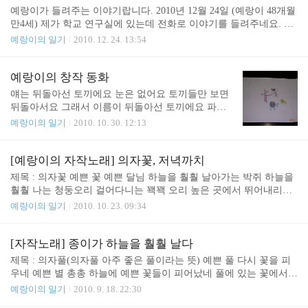
각운을 맞추고, 음절의 개수를 비슷하게 만들어 노래로 부르기 좋네
예랑이가 들려주는 이야기랍니다. 2010년 12월 24일 (예랑이 48개월
요. 일상에서 쉽게 볼 수 있는 물건에 특이한 상상을 더해서 재미있
만4세) 제가 학교 연구실에 있는데 전화로 이야기를 들려주네요. 예
는 이야기를 만들었네요. 2011년 1월 1일 (예랑이 48개월 만4세)
랑이가 몸에 열도 나고 힘들어하고 있는데, 그래도 이렇게 재밌는 이
예랑이의 일기
2010. 12. 24. 13:54
야기를 힘내서 들려주네요. 제목: 여우와 꿀탕 (꿀은 꿀을 뜻하고, 탕
은 설탕을 뜻하는 거에요.) 옛날옛날에 곰과 생쥐가 살고있었어요.
그러던 어느날 숲속 깊은 곳에서 여우를 만나게 되었어요. "여우 안
예랑이의 창작 동화
녕?" "안녕~" "우리집에 꿀이 있어. 같이 좀 먹어보자." 그런데 꿀을
얘는 뒤돌아선 토끼에요 눈은 없어요 토끼들만 보면
먹었더니 으앗, 꿀이 어떤 맛일까요. 짠 거였어요. "으악 짜, 으악 짜.
뒤돌아서요 그래서 이름이 뒤돌아선 토끼에요 파란
이상하다" 꿀이 달콤한데. 아하 여우가 일부러 꿀에다가 몰래 소금
식탁에 있는 얘는 먹는 애벌레에요 애벌레 핫도그이
예랑이의 일기
2010. 10. 30. 12:13
을 넣은 것이었어요. 그래서 여우는 꿀탕을 먹어보았어요. "으악 달
지요 애벌레들이 빨갛게 잘 구워졌네요 옆에 연두색
아. 너무 달아." "..
은 버섯밖에 없는 식탁이에요 버섯은 구워서 먹어야
해요 지글지글 잘 구워진 버섯이에요 이제 이 식탁이
[예랑이의 자작노래] 의자꽃, 저녁까치
쿵쾅쿵쾅 토끼들한테 걸어가요 아빠가 이 그림을 보
제목 : 의자꽃 예쁜 꽃 예쁜 달님 하늘을 훨훨 날아가는 박쥐 하늘을
면 걸어가는 식탁이라고 깜짝 놀라시겠죠~ 2010년 1
훨훨 나는 청둥오리 걸어다니는 꽥꽥 오리 높은 곳에서 뛰어내리는
0월 30일 [예랑이 만 3세 10개월] 예랑이가 "으악 무
닭 사람들을 흉내내는 앵무새 하얀 몸통 백로 구멍파서 벌레먹는 딱
예랑이의 일기
2010. 10. 23. 09:34
서운 초식공룡이다"라는 동화를 들려주겠다고 얘기
다구리 길죽 넙적 부리 저어새 괭이 갈매기는 물고기를 잡아 먹어요
해서 제가 종이를 갖다 줬답니다 ^^ 근데 초식공룡인
[2010. 10. 14. 목. 예랑이 46개월] 예랑이가 노래로 동물들을 표현하
데 무서운 초식공룡이라고 하네요 ^^ "얘가 왜 무서
고 있네요^^ 제목 : 저녁까치 저녁까치는 저녁에만 일어나요 저녁때
[자작노래] 종이가 하늘을 훨훨 날다
운 초식공룡이야?" "육식공룡처럼 무서운 이빨을 가
노래 부르러 가는 거에요 예쁘게 입은 까마귀의 새끼들이 왔어요 머
제목 : 의자풀(의자풀 아주 좋은 풀이라는 뜻) 예쁜 풀 다시 꽃을 피
졌거든" "얘는 초식공룡이지만 가끔 고기도 먹어~"
리에 화려한 머리띠를 쓰고 왔어요 예쁜 꽃들 예쁜 강가 예쁜 집 알
우네 예쁜 별 총총 하늘에 예쁜 꽃들이 피어났네 풀에 있는 꽃에서도
'그..
수없는 나무 예쁜 책 예쁜 궁궐 예쁜 코브라 예쁜 벽돌 예쁜 상자 예
악어가 깨어났네 왠일 일까요? 예쁘게 꽃들이 자라나네 예쁘고 하얀
예랑이의 일기
2010. 9. 18. 22:30
쁜 피아노 예쁜 코브라의 새끼 예쁜 공룡의 딸 예쁜 나무의 아들 예
창문들 청둥오리는 예쁘게 물을 가로지르네 정말 예쁘게 물토끼가
쁜 강가에 나무책이 버려져 있어요 ..