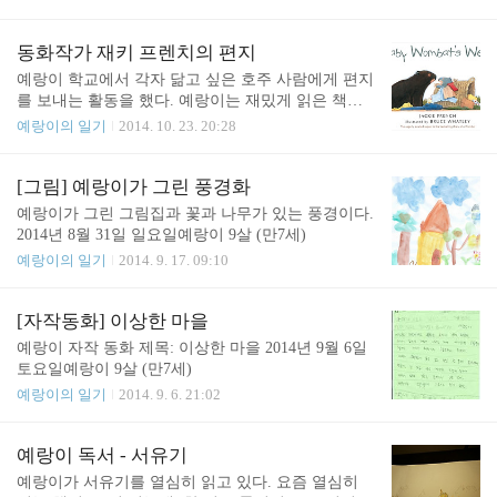
뽀드득구름이 치는 드럼 소리 2014년 10월 27일클레
이턴의 비 내리는 날 등교길에자동차 지붕에 떨어지
는 빗소리를 들으며 예랑이 9살 (만7세)
동화작가 재키 프렌치의 편지
예랑이 학교에서 각자 닮고 싶은 호주 사람에게 편지
를 보내는 활동을 했다. 예랑이는 재밌게 읽은 책인
[아기 웜뱃의 한 주 Baby Wombat's week]를 지은 작가
예랑이의 일기
2014. 10. 23. 20:28
인 재키 프렌치 Jackie French 에게 편지를 썼다. 편지
의 내용은 그 책을 재밌게 읽었고, 나중에 작가가 되
고 싶다는 이야기였다. 그리고 오늘 답장이 왔다. 우
[그림] 예랑이가 그린 풍경화
편함에 예랑이 이름으로 된 봉투가 들어있길래, "응?
예랑이가 그린 그림집과 꽃과 나무가 있는 풍경이다.
예랑이한테 올 게 뭐가 있지?" 라는 생각으로 집으로
2014년 8월 31일 일요일예랑이 9살 (만7세)
가지고 들어왔다. 그리고 예랑이한테 보여주니, "어?
예랑이의 일기
2014. 9. 17. 09:10
혹시 그건가?" 라는 게 그 답장인가? 하는 뜻이었다.
예랑이 머릿 속에 제일 먼저 떠오른 것이 바로 그 편
지였던 것이다. 진짜 그 답장이었다. 동화작가 재키
[자작동화] 이상한 마을
프렌치의 답장이 온 것이다. 예쁜 그림이 그려져 있
예랑이 자작 동화 제목: 이상한 마을 2014년 9월 6일
는 ..
토요일예랑이 9살 (만7세)
예랑이의 일기
2014. 9. 6. 21:02
예랑이 독서 - 서유기
예랑이가 서유기를 열심히 읽고 있다. 요즘 열심히