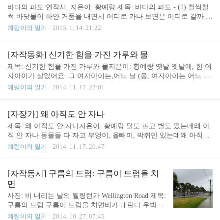
에 있는 시간이 많았어요. 어느 날 우리는 텐트를 만
바다의 파도 연작시. 지은이: 황예랑 제목: 바다의 파도 - (1) 철썩철
들었다. 집으로 바꿨다. 다 만드는 데 사흘이 걸렸다.
썩 바닷물이 하얀 거품을 내면서 어디로 가나 보면은 어디로 갈까 궁
그리고 집은 아직도 끝나지 않았다. 아이들은 음식을
금해지죠. 바다는 바다에 무언가를 띄우면 어디론가 흘러가게 되어
예랑이의 일기
2015. 1. 14. 21:22
옮겼다. 집으로 말이다. 집을 고치느라 음식 만드는
있지요. 파란 바닷물을 맞으며. 제목: 바다의 파도 - (2) 철썩철썩 바
것을 멈췄다. 그러나 어느 날 다시 음식을 만들기 시
닷물이 하얀 거품을 내면서 파도를 치지요. 푸른 바닷물에 무언가를
작했다. 브라이언과 로비도 도와줬다. 방해자도 많았
띄우면 파란색 파도가 (내는) 만드는 하얀 거품과 함께 파도에 떠밀
[자작동화] 신기한 힘을 가진 가루와 물
지만 그래도 괜찮았다. 어느 날 우리는 새로운 과일
려 어디론가 사라지지요. 예랑이가 시드니 Circular Quay 동그란 부
제목: 신기한 힘을 가진 가루와 물지은이: 황예랑 옛날 옛날에, 한 여
을 찾았고 요리에 넣었다. 그 과일은 ..
두에서 배를 타고 타롱가 동물원에 갈 때 지은 자작 동시. 배 가장자
자아이가 살았어요. 그 여자아이는,어느 날 (응, 여자아이는 어느 날)
리에서 밑을 내려다볼 때 파도가 배에 부딪혀 하얀색 거품을 내는 것
아주 신기한 힘을 갖게 됐어요.(오~) 무슨 힘인지얘기해줄게요. 하늘
예랑이의 일기
2014. 11. 17. 22:01
을 보며 지은 시. 2015년 1월 7일 예랑이 10살 (만8세)
을 날 수 있게 됐어요.(하늘을 날 수 있게 됐다구요?) 새처럼요!(아~
새처럼?) 근데 자면서도 하늘을 날 수 있었다니까요.(자면서도?) 네
~! 하늘을 날고 싶다, 생각만 하면 어느새 하늘을 날고 있었어요.(오
[자장가] 왜 아직도 안 자나
~ 신기하네!) 그리고 그 마을에는또 다른어떤 신기한 남자애가 있었
제목: 왜 아직도 안 자나지은이: 황예랑 달도 뜨고 별도 떴는데왜 아
어요. 그 남자애는위치, 자기가 어디든지,맘대로어디든지 자기가 원
직 안 자나 동물들 다 자고 부엉이, 올빼미, 박쥐만 있는데왜 아직도
하는 대로 다 갈 수 있었어요.(아~ 원하는 대로 갈 수 있었다고?) 그
안 자나 모두 다 자자 그제야 자네 2014년 11월 17일예랑이 9살 (만 7
예랑이의 일기
2014. 11. 17. 20:47
리고원하는 대로 갈려면작아져야 된다든가아주 커져야 된다든가그
세)
러면 그렇게~몸집이 커지고 작아졌..
[자작동시] 구름의 드럼: 구름이 드럼을 치
면
사진: 비 내리는 날의 웰링턴가 Wellington Road 제목:
구름의 드럼 구름이 드럼을 치면비가 내린다 우박도
내린다가끔이지만 눈도 내린다 똑똑, 쾅쾅, 뽀드득
예랑이의 일기
2014. 10. 27. 07:45