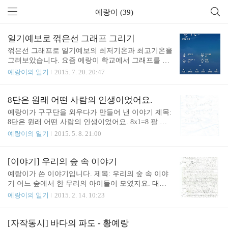
예랑이 (39)
일기예보로 꺾은선 그래프 그리기
꺾은선 그래프로 일기예보의 최저기온과 최고기온을
그려보았습니다. 요즘 예랑이 학교에서 그래프를 배
운다길래... (2015년 7월 20일 월요일) 오늘부터 앞으
예랑이의 일기
2015. 7. 20. 20:47
로 1주일 뒤까지 그려보았습니다. 일기예보는 데이
터는 어플에서 확인했고요. 그 데이터를 가지고 최저
기온과 최고기온을 그려보았습니다. 지금 보니 왼쪽
8단은 원래 어떤 사람의 인생이었어요.
범례가 마음에 안 드네요. 최고기온이 최저기온보다
예랑이가 구구단을 외우다가 만들어 낸 이야기 제목:
위에 써 있으면 좋겠네요. 가로축을 월화수목금토일,
8단은 원래 어떤 사람의 인생이었어요. 8x1=8 팔 일
세로축을 온도로 해서 그렸습니다. 그러고 보니 세로
은 팔팔세부터 파는 일을 했다. 8x2=16팔 이 십육파
예랑이의 일기
2015. 5. 8. 21:00
축에 온도라고 쓰고 단위 표시를 해야하는데 그것도
리 십육 마리가 왔다. 8x3=24팔 삼 이십사팔을 샀더
빼먹었군요. 하하. 데이터에 따라 점을 찍고 그래프
니 24개로 늘어났다. 8x4=3232살에 팔 사세요 했다. 8
를 그린 황예랑 학생입니다. 날씨에 대한 이야기를
x5=4040살이 되자 다시 팔기 시작했다. 8x6=48팔 근
[이야기] 우리의 숲 속 이야기
하니 평화가 얼른 와서 파란색으로 비가 내리는 그림
육이 48cm나 됐대요. 8x7=56팔 56개를 칠했대요. 8x8
예랑이가 쓴 이야기입니다. 제목: 우리의 숲 속 이야
을 그리고, 검정색으로 먹구름을, 빨간색으로는 해님
=6464세가 되자 팔팔해졌다. 8x9=72팔고 나서 72라
기 어느 숲에서 한 무리의 아이들이 모였지요. 대부
을 ..
고 외쳤다. 2014년 11월쯤에 한 듯.아빠의 의견: 64세
분 여자 아이였지요. 이름은 비, 스마이더, 파티마, 루
예랑이의 일기
2015. 2. 14. 10:23
가 되자 팔팔해졌다가 인상적이다. ^^
시, 에밀리, 모니카였지요. 그 아이들은 식물과 모래
로 맛있는 음식을 만들었다. 스마이더, 파티마, 에밀
리는 가끔만 왔지요. 그리고 루시는 자주 왔지만 밖
[자작동시] 바다의 파도 - 황예랑