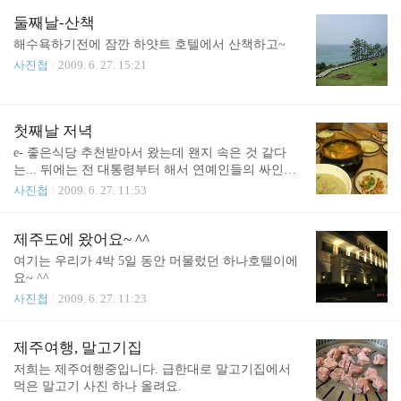
처럼 좋아하는 울 여보야~ ^^ 여보야가 좋아하니 각
시야도 좋아요~~ 파도를 무서워 하는 예랑이로 인해
둘째날-산책
아쉽지만 수영은 포기하고 모래놀이로~ 아빠집 엄마
해수욕하기전에 잠깐 하얏트 호텔에서 산책하고~
집 예랑이집 그리고 핑키부와 몬스티 집을 만들고 있
사진첩
2009. 6. 27. 15:21
는 예랑이 아빠는 수영장도 만들어 주시고~ 아빠 모
래도 깨끗이 씻어주시고 감사해요~ ^^ 이제 아빠와
숙소로 가요~~
첫째날 저녁
e- 좋은식당 추천받아서 왔는데 왠지 속은 것 같다
는... 뒤에는 전 대통령부터 해서 연예인들의 싸인이
붙어 있지만 맛은 그냥 저냥 우리가 선택한 음식은
사진첩
2009. 6. 27. 11:53
전복죽과 해물뚝배기~ 저녁먹고 롯데호텔로 가서 풍
차를 구경해주고~ 진짜 졸린지는 잘 모르겠으나 졸
립다고 업어달라는 예랑양 그 덕에 숙소까지 업혀서
제주도에 왔어요~ ^^
온 예랑공주 ^^ 관광지라서 그런지 저런 마차가 다닌
여기는 우리가 4박 5일 동안 머물렀던 하나호텔이에
다 예뻐서 한장~ ^^
요~ ^^
사진첩
2009. 6. 27. 11:23
제주여행, 말고기집
저희는 제주여행중입니다. 급한대로 말고기집에서
먹은 말고기 사진 하나 올려요.