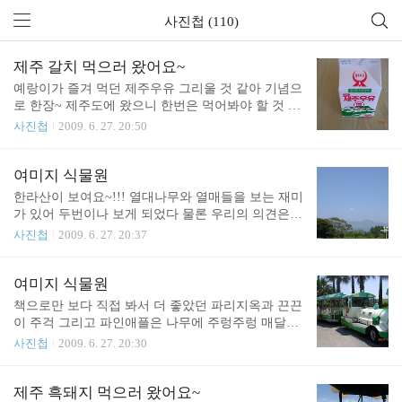
사진첩 (110)
제주 갈치 먹으러 왔어요~
예랑이가 즐겨 먹던 제주우유 그리울 것 같아 기념으
로 한장~ 제주도에 왔으니 한번은 먹어봐야 할 것 같
아 먹게된 제주갈치 나보다는 예랑이가 더 좋아했던
사진첩
2009. 6. 27. 20:50
제주갈치~
여미지 식물원
한라산이 보여요~!!! 열대나무와 열매들을 보는 재미
가 있어 두번이나 보게 되었다 물론 우리의 의견은
아니고 예랑이의 의견이었지만 두번 봐도 역시 좋았
사진첩
2009. 6. 27. 20:37
다 ^^
여미지 식물원
책으로만 보다 직접 봐서 더 좋았던 파리지옥과 끈끈
이 주걱 그리고 파인애플은 나무에 주렁주렁 매달려
있을 줄 알았는데 풀 같은데 달려 있어서 놀라웠다
사진첩
2009. 6. 27. 20:30
는... ^^
제주 흑돼지 먹으러 왔어요~