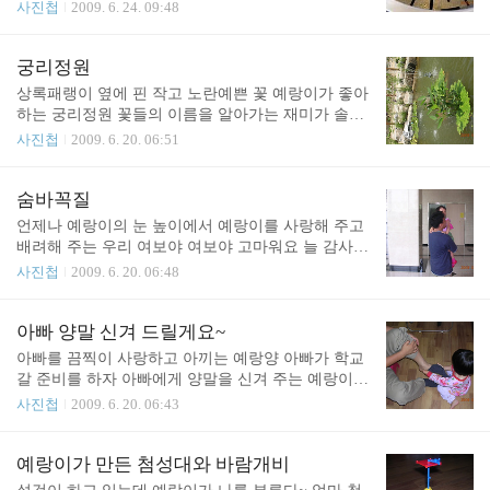
사진첩
2009. 6. 24. 09:48
궁리정원
상록패랭이 옆에 핀 작고 노란예쁜 꽃 예랑이가 좋아
하는 궁리정원 꽃들의 이름을 알아가는 재미가 솔솔
하다~
사진첩
2009. 6. 20. 06:51
숨바꼭질
언제나 예랑이의 눈 높이에서 예랑이를 사랑해 주고
배려해 주는 우리 여보야 여보야 고마워요 늘 감사해
요
사진첩
2009. 6. 20. 06:48
아빠 양말 신겨 드릴게요~
아빠를 끔찍이 사랑하고 아끼는 예랑양 아빠가 학교
갈 준비를 하자 아빠에게 양말을 신겨 주는 예랑이 ^
ㅡ^ 사랑이 참 많은 울 아가 예랑이 예랑아 사랑한
사진첩
2009. 6. 20. 06:43
다...
예랑이가 만든 첨성대와 바람개비