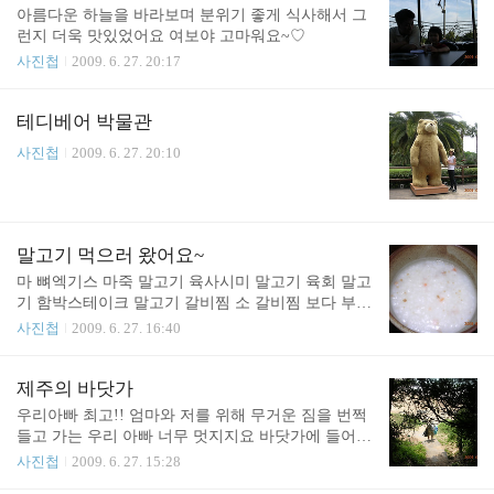
아름다운 하늘을 바라보며 분위기 좋게 식사해서 그
런지 더욱 맛있었어요 여보야 고마워요~♡
사진첩
2009. 6. 27. 20:17
테디베어 박물관
사진첩
2009. 6. 27. 20:10
말고기 먹으러 왔어요~
마 뼈엑기스 마죽 말고기 육사시미 말고기 육회 말고
기 함박스테이크 말고기 갈비찜 소 갈비찜 보다 부드
럽다말고기 양념구이 연한것이 어찌나 살살 녹던
사진첩
2009. 6. 27. 16:40
지... ^^ 식사 여보야 덕에 좋은 곳에서 코스요리도 먹
고 내가 마님이 된 것 같네요~ ㅎㅎ
제주의 바닷가
우리아빠 최고!! 엄마와 저를 위해 무거운 짐을 번쩍
들고 가는 우리 아빠 너무 멋지지요 바닷가에 들어가
기 전에는 이렇게 썬크림을 발라야 해요~ 모든 준비
사진첩
2009. 6. 27. 15:28
끝!! 바다로~~ 아빠 파도가 너무 무서워요~!!! 아이