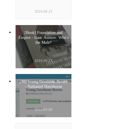
2016.06.23
[Book] Foundation and
Empire - Isaac Asimov: Who's
the Mule?
2016.06.23
[책] Young Goodman Brown
- Nathaniel Hawthorne
2016.05.09