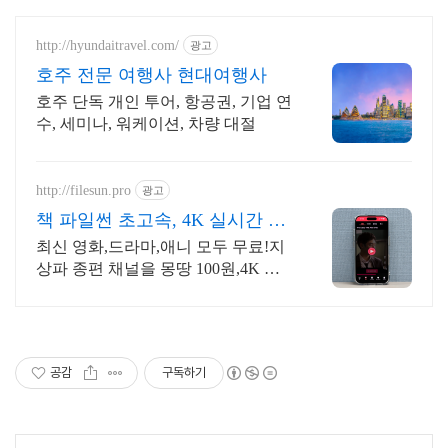
http://hyundaitravel.com/
광고
호주 전문 여행사 현대여행사
호주 단독 개인 투어, 항공권, 기업 연
수, 세미나, 워케이션, 차량 대절
http://filesun.pro
광고
책 파일썬 초고속, 4K 실시간 보
기!
최신 영화,드라마,애니 모두 무료!지
상파 종편 채널을 몽땅 100원,4K 스
트리밍
공감
구독하기