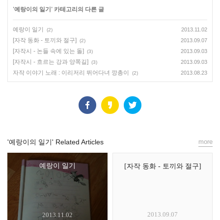
'
예랑이의 일기
' 카테고리의 다른 글
예랑이 일기
2013.11.02
(2)
[자작 동화 - 토끼와 절구]
2013.09.07
(2)
[자작시 - 논들 속에 있는 돌]
2013.09.03
(3)
[자작시 - 흐르는 강과 양쪽길]
2013.09.03
(3)
자작 이야기 노래 : 이리저리 뛰어다녀 깡총이
2013.08.23
(2)
'예랑이의 일기' Related Articles
more
예랑이 일기
[자작 동화 - 토끼와 절구]
2013.09.07
2013.11.02