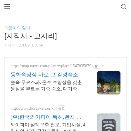
예랑이의 일기
[자작시 - 고사리]
각시야
2013. 9. 3. 06:59
https://map.naver.com/p/entry/place/1547035879
광고
동화속상상 바로 그 감성숙소 제
주서쪽 오설록근처 완벽독채
숲속 무료스파, 온수 수영장을 갖춘
동심을 부르는 가족 숙소, 대가족환
영, 바베큐 아이들과 어른 모두 좋아
하는 따뜻한 수영장과 스파, 아기용
품 풀 세트 제공, 청결
http://www.koreawifi.or.kr
광고
(주)한국와이파이 특허,벤처 전
문설치
와이파이 설계구축 전문, 기업시설, 4