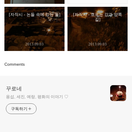
[자작시 - 논들 속에 있는 돌]
[자작시 - 흐르는 강과 양쪽
길]
2013.09.03
2013.09.03
Comments
꾸로네
용섭, 세진, 예랑, 평화의 이야기 ♡
구독하기